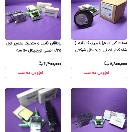
سفت کن تایم(بلبیرینگ تایم )
یاتاقان ثابت و متحرک تعمیر اول
شاخکدار اصلی اورجینال شرکتی
0/25 اصلی اورجینال 110 سه
530-550-تیگو5-ایکس33-
سیلندر و چهار سیلندر (اصل)
2,400,000
8,800,000
ایکس33اس (اصل)
افزودن به سبد
افزودن به سبد