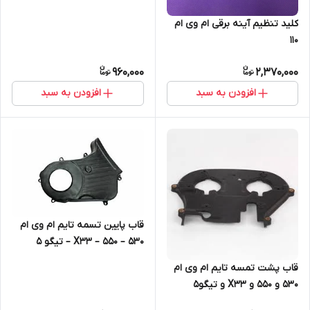
کلید تنظیم آینه برقی ام وی ام
۱۱۰
960,000
2,370,000
افزودن به سبد
افزودن به سبد
قاب پایین تسمه تایم ام وی ام
۵۳۰ – ۵۵۰ – X33 – تیگو ۵
قاب پشت تمسه تایم ام وی ام
530 و 550 و X33 و تیگو5