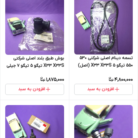
تسمه دینام اصلی شرکتی 530
بوش طبق بلند اصلی شرکتی
550 تیگو 5 X33 X33S (اصل)
X33 X33S تیگو 5 تیگو 7 جیلی
سواری (اصل)
1,875,000
4,800,000
افزودن به سبد
افزودن به سبد