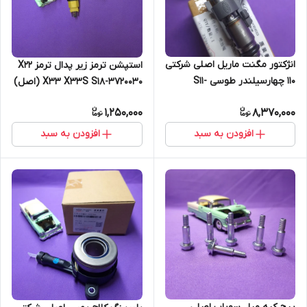
انژکتور مگنت ماریل اصلی شرکتی
استپشن ترمز زیر پدال ترمز X22
110 چهارسیلندر طوسی S11-
X33 X33S S18-3720030 (اصل)
BJ1121011 (اصل)
1,250,000
8,370,000
افزودن به سبد
افزودن به سبد