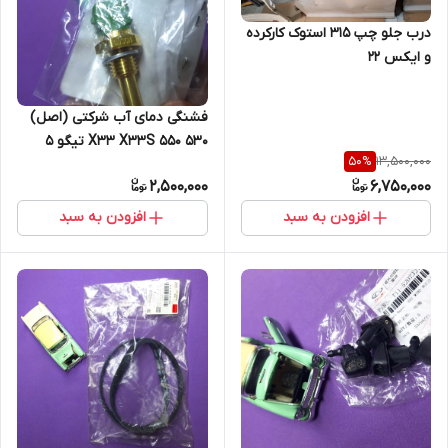
درب جلو چپ 315 استوک کارکرده
و ایکس 22
فشنگی دمای آب شرکتی (اصل)
530 550 X33 X33S تیگو 5
13,500,000
50
%
2,500,000
6,750,000
افزودن به سبد
افزودن به سبد