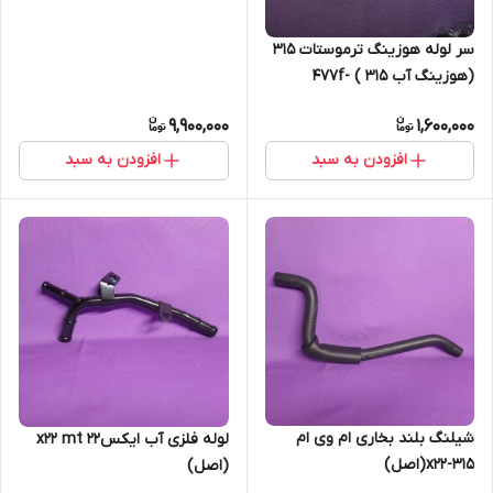
سر لوله هوزینگ ترموستات 315
(هوزینگ آب 315 ) 477f-
1306030
9,900,000
1,600,000
افزودن به سبد
افزودن به سبد
شیلنگ بلند بخاری ام وی ام
لوله فلزی آب ایکس۲۲ x22 mt
315-x22(اصل)
(اصل)