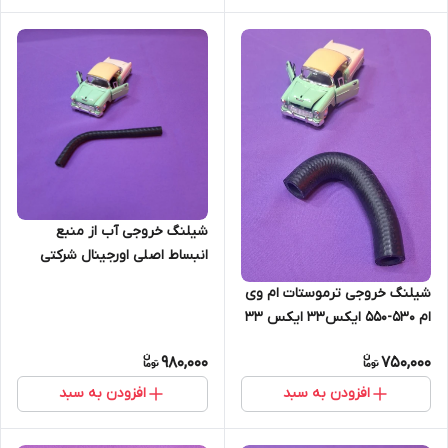
شیلنگ خروجی آب از منبع
انبساط اصلی اورجینال شرکتی
530 550 ایکس 33 ایکس 33
شیلنگ خروجی ترموستات ام وی
نیو (اصل)
ام 530-550 ایکس33 ایکس 33
نیو (اصل)
980,000
750,000
افزودن به سبد
افزودن به سبد