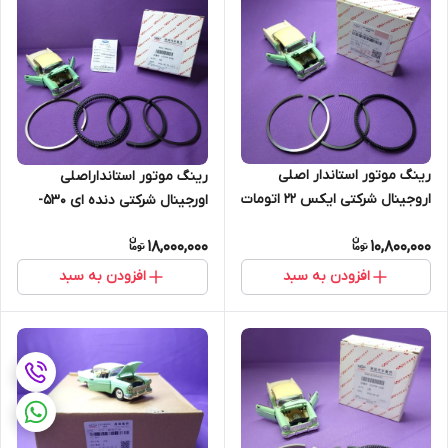
رینگ موتور استاندار اصلی
رینگ موتور استانداراصلی
اروجینال شرکتی ایکس 22 اتومات
اورجینال شرکتی دنده ای 530-
و دنده ای (اصل)
550- X33-ایکس 33 484J-
18,000,000
10,800,000
1004030 (اصل)
افزودن به سبد
افزودن به سبد