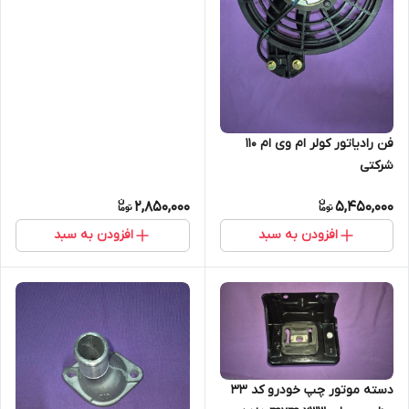
فن رادیاتور کولر ام وی ام 110
شرکتی
2,850,000
5,450,000
افزودن به سبد
افزودن به سبد
دسته موتور چپ خودرو کد 33