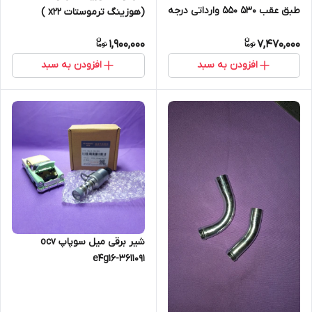
طبق عقب 530 550 وارداتی درجه
(هوزینگ ترموستات x22 )
یک
1,900,000
7,470,000
افزودن به سبد
افزودن به سبد
شیر برقی میل سوپاپ ocv
e4g16-3611091