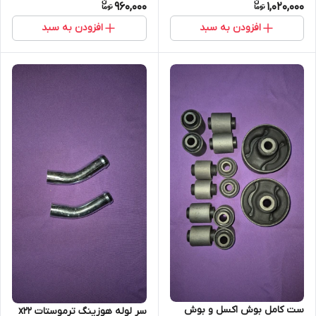
960,000
1,020,000
افزودن به سبد
افزودن به سبد
ست کامل بوش اکسل و بوش
سر لوله هوزینگ ترموستات x22