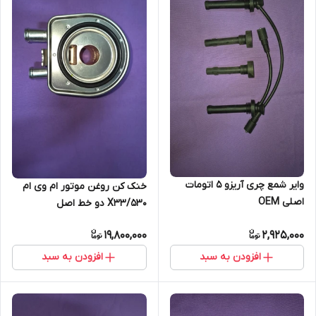
وایر شمع چری آریزو 5 اتومات
خنک کن روغن موتور ام وی ام
اصلی OEM
X33/530 دو خط اصل
19,800,000
2,925,000
افزودن به سبد
افزودن به سبد