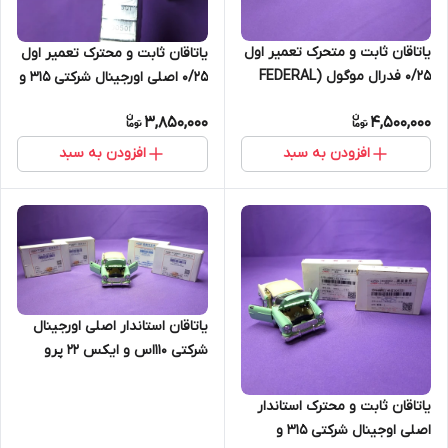
یاتاقان ثابت و متحرک تعمیر اول
یاتاقان ثابت و محترک تعمیر اول
0/25 فدرال موگول (FEDERAL
0/25 اصلی اورجینال شرکتی 315 و
MOGUL) اصلی 530-550-تیگو5-
ایکس 22 (اصل)
3,850,000
4,500,000
X33-X33S (اصل)
افزودن به سبد
افزودن به سبد
یاتاقان استاندار اصلی اورجینال
شرکتی 110اس و ایکس ۲۲ پرو
اتومات (اصل)
یاتاقان ثابت و محترک استاندار
اصلی اوجینال شرکتی 315 و