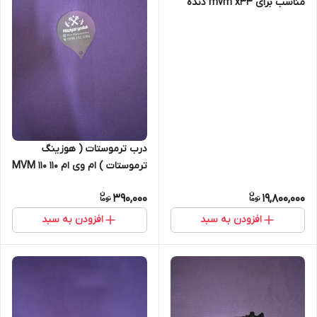
مناسب برای mvm x33 دنده
اتوماتیک اصلی شرکتی
درب ترموستات ( هوزینگ
ترموستات ) ام وی ام ۱۱۰ MVM 110
سه سیلندر مارک CHERY
390,000
19,800,000
افزودن به سبد
افزودن به سبد