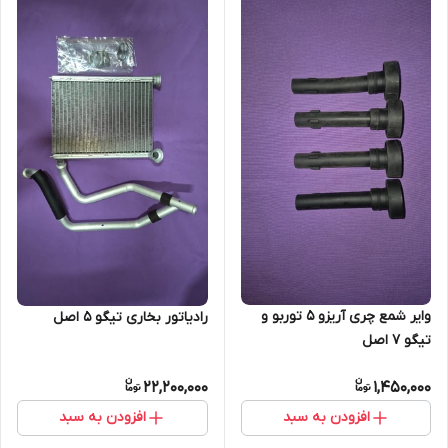
وایر شمع چری آریزو 5 توربو و
رادیاتور بخاری تیگو ۵ اصل
تیگو 7 اصل
22,200,000
1,450,000
افزودن به سبد
افزودن به سبد