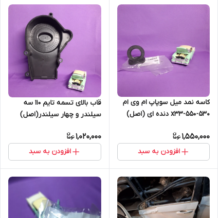
کاسه نمد میل سوپاپ ام وی ام
قاب بالای تسمه تایم 110 سه
530-550-x33 دنده ای (اصل)
سیلندر و چهار سیلندر(اصل)
1,020,000
1,550,000
افزودن به سبد
افزودن به سبد