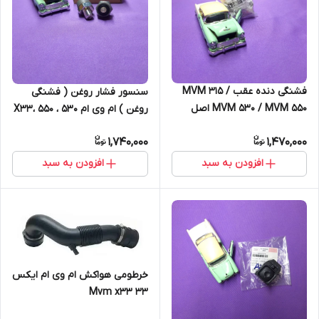
فشنگی دنده عقب MVM 315 /
سنسور فشار روغن ( فشنگی
MVM 530 / MVM 550 اصل
روغن ) ام وی ام 530 ، 550 ،X33
و تیگو 5 | اصلی شرکتی
1,740,000
1,470,000
افزودن به سبد
افزودن به سبد
خرطومی هواکش ام وی ام ایکس
۳۳ Mvm x33