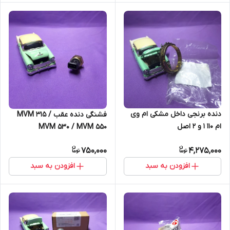
دنده برنجی داخل مشکی ام وی
فشنگی دنده عقب MVM 315 /
ام ۱۱۰ 1 و 2 اصل
MVM 530 / MVM 550
750,000
4,275,000
افزودن به سبد
افزودن به سبد