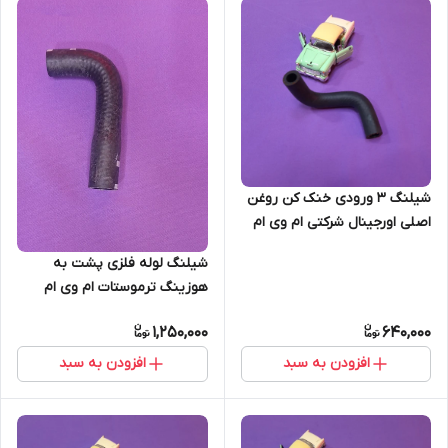
شیلنگ 3 ورودی خنک کن روغن
اصلی اورجینال شرکتی ام وی ام
530 A21-1303619 (اصل)
شیلنگ لوله فلزی پشت به
هوزینگ ترموستات ام وی ام
ایکس 22 اصلی اروجینال شرکتی
1,250,000
640,000
A13-1303310 (اصل)
افزودن به سبد
افزودن به سبد