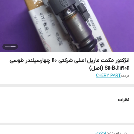
انژکتور مگنت ماریل اصلی شرکتی 110 چهارسیلندر طوسی
S11-BJ1121011 (اصل)
برند:
CHERY PART
نظرات
دسته‌بندی
:
انژکتور