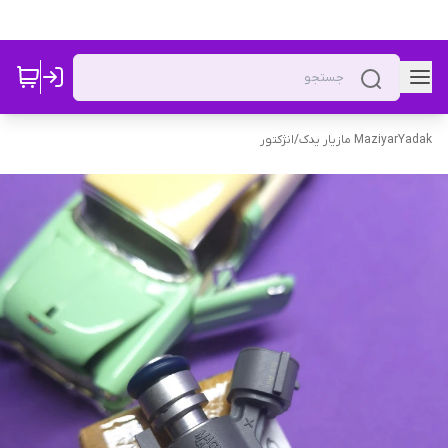
MaziyarYadak مازیار یدک
/
انژکتور