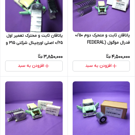
یاتاقان ثابت و متحرک دوم 0/50
یاتاقان ثابت و محترک تعمیر اول
فدرال موگول (FEDERAL
0/25 اصلی اورجینال شرکتی 315 و
MOGUL) اصلی 530-550-
ایکس 22 (اصل)
3,850,000
4,500,000
TIGGO5-X33-X33S (اصل)
افزودن به سبد
افزودن به سبد