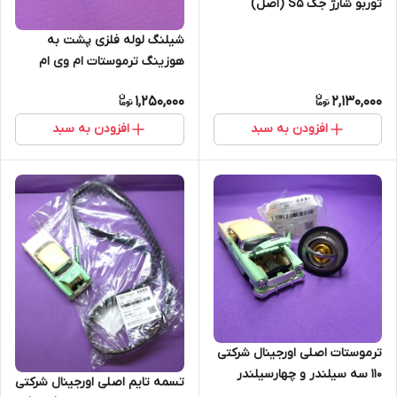
توربو شارژ جک S5 (اصل)
شیلنگ لوله فلزی پشت به
هوزینگ ترموستات ام وی ام
ایکس 22 اصلی اروجینال شرکتی
1,250,000
2,130,000
A13-1303310 (اصل)
افزودن به سبد
افزودن به سبد
ترموستات اصلی اورجینال شرکتی
110 سه سیلندر و چهارسیلندر
تسمه تایم اصلی اورجینال شرکتی
(اصل)