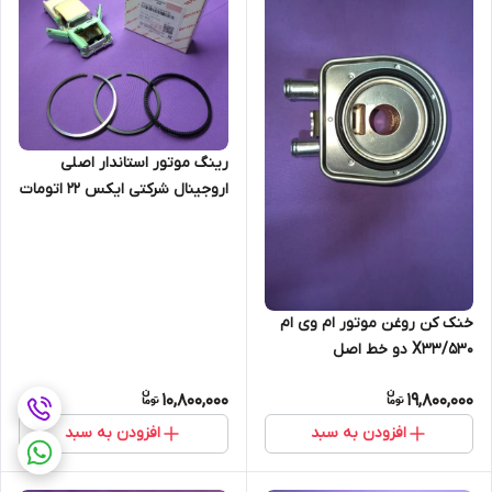
رینگ موتور استاندار اصلی
اروجینال شرکتی ایکس 22 اتومات
و دنده ای (اصل)
خنک کن روغن موتور ام وی ام
X33/530 دو خط اصل
10,800,000
19,800,000
افزودن به سبد
افزودن به سبد