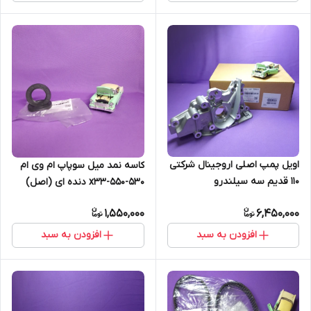
اویل پمپ اصلی اروجینال شرکتی
کاسه نمد میل سوپاپ ام وی ام
110 قدیم سه سیلندرو
530-550-x33 دنده ای (اصل)
چهارسیلندر (اصل)
1,550,000
6,450,000
افزودن به سبد
افزودن به سبد