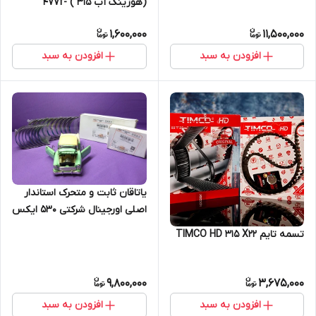
(هوزینگ آب 315 ) 477f-
1306030
1,600,000
11,500,000
افزودن به سبد
افزودن به سبد
یاتاقان ثابت و متحرک استاندار
اصلی اورجینال شرکتی 530 ایکس
33 تیگو5 481h-bj1005013ba-
تسمه تایم TIMCO HD 315 X22
481h-bj1004121ba (اصل)
9,800,000
3,675,000
افزودن به سبد
افزودن به سبد