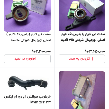
سفت کن تایم یا بلبیرینگ تایم
سفت کن تایم (بلبیرینگ تایم )
اصلی اورجینال شرکتی 315 قدیم
اصلی اورجینال شرکتی 110 سه
(اصل)
سیلندر و چهارسیلندر (اصل)
2,300,000
3,450,000
افزودن به سبد
افزودن به سبد
خرطومی هواکش ام وی ام ایکس
۳۳ Mvm x33