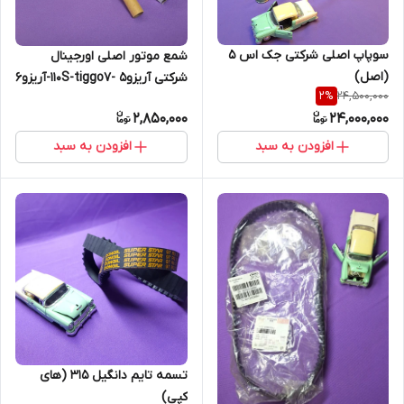
سوپاپ اصلی شرکتی جک اس 5
شمع موتور اصلی اورجینال
(اصل)
شرکتی آریزو5 -110S-tiggo7-آریزو6
24,500,000
2
%
(اصل)
2,850,000
24,000,000
افزودن به سبد
افزودن به سبد
تسمه تایم دانگیل 315 (های
کپی)