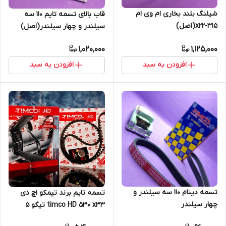
شیلنگ بلند بخاری ام وی ام
قاب بالای تسمه تایم 110 سه
315-x22(اصل)
سیلندر و چهار سیلندر(اصل)
1,020,000
1,125,000
افزودن به سبد
افزودن به سبد
تسمه دینام 110 سه سیلندر و
تسمه تایم برند تیمکو اچ دی
چهار سیلندر
timco HD 530 x33 تیگو 5
اتریش