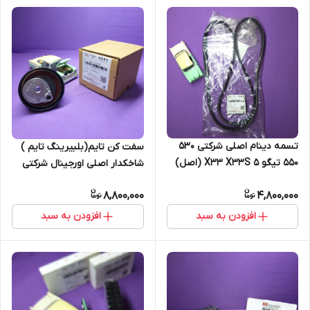
تسمه دینام اصلی شرکتی 530
سفت کن تایم(بلبیرینگ تایم )
550 تیگو 5 X33 X33S (اصل)
شاخکدار اصلی اورجینال شرکتی
530-550-تیگو5-ایکس33-
8,800,000
4,800,000
ایکس33اس (اصل)
افزودن به سبد
افزودن به سبد