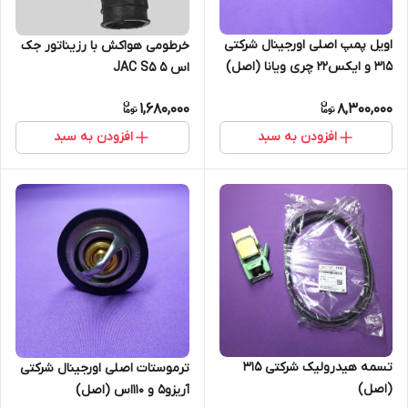
اویل پمپ اصلی اورجینال شرکتی
خرطومی هواکش با رزیناتور جک
315 و ایکس22 چری ویانا (اصل)
اس ۵ JAC S5
1,680,000
8,300,000
افزودن به سبد
افزودن به سبد
تسمه هیدرولیک شرکتی 315
ترموستات اصلی اورجینال شرکتی
(اصل)
آریزو5 و 110اس (اصل)