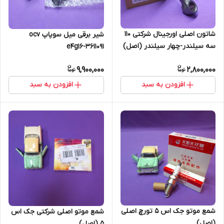
شاتون اصلی اورجینال شرکتی 110
شیر برقی میل سوپاپ ocv
سه سیلندر-چهار سیلندر (اصل)
e4g16-3611091
9,900,000
2,800,000
افزودن به سبد
افزودن به سبد
شمع موتو جک اس 5 تورچ اصلی
شمع موتو اصلی شرکتی جک اس
(اصل)
5 (اصل)