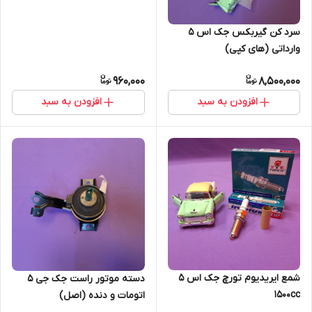
سرد کن گیربکس جک اس 5
وارداتی (های کپی)
960,000
8,500,000
افزودن به سبد
افزودن به سبد
شمع ایریدیوم تورچ جک اس 5
دسته موتور راست جک جی 5
1500cc
اتومات و دنده (اصل)