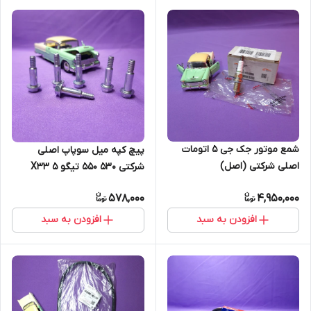
شمع موتور جک جی 5 اتومات
پیچ کپه میل سوپاپ اصلی
اصلی شرکتی (اصل)
شرکتی 530 550 تیگو 5 X33
(اصل)
578,000
4,950,000
افزودن به سبد
افزودن به سبد