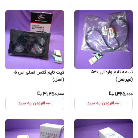
تسمه تایم وارداتی 530
کیت تایم گتس اصلی اس 5
(غیراصل)
(اصل)
31,450,000
1,425,000
افزودن به سبد
افزودن به سبد