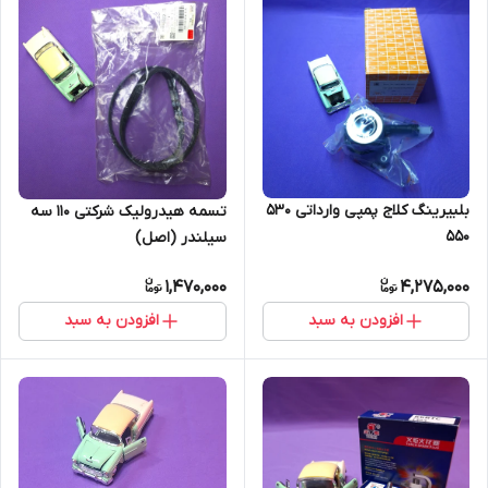
بلبیرینگ کلاج پمپی وارداتی 530
تسمه هیدرولیک شرکتی 110 سه
550
سیلندر (اصل)
1,470,000
4,275,000
افزودن به سبد
افزودن به سبد