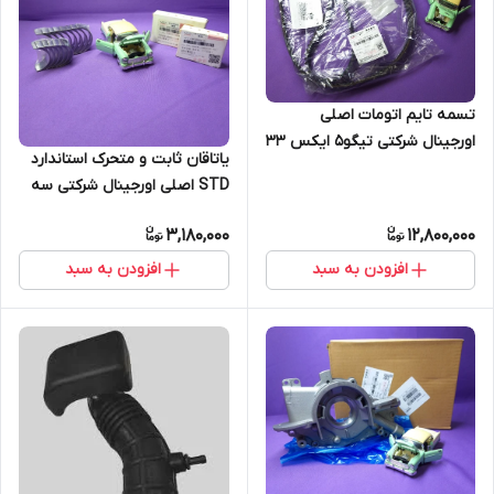
تسمه تایم اتومات اصلی
اورجینال شرکتی تیگو5 ایکس 33
یاتاقان ثابت و متحرک استاندارد
اس ایکس 33نیو 481h-
STD اصلی اورجینال شرکتی سه
1007073ca (اصل)
سیلندر و چهار سیلندر 110 (اصل)
3,180,000
12,800,000
افزودن به سبد
افزودن به سبد