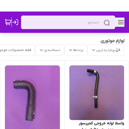
لوازم موتوری
پربازدیدترین
برندها
دسته‌بندی
فقط محصولات موجو
واسط لوله خروجی کمپرسور