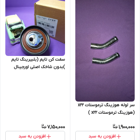
سفت کن تایم (بلبیرینگ تایم
)بدون شاخک اصلی اورجینال
شرکتی 530-550-ایکس33-
ایکس33اس-تیگو 5 (اصل)
سر لوله هوزینگ ترموستات x22
(هوزینگ ترموستات x22 )
7,150,000
1,900,000
افزودن به سبد
افزودن به سبد