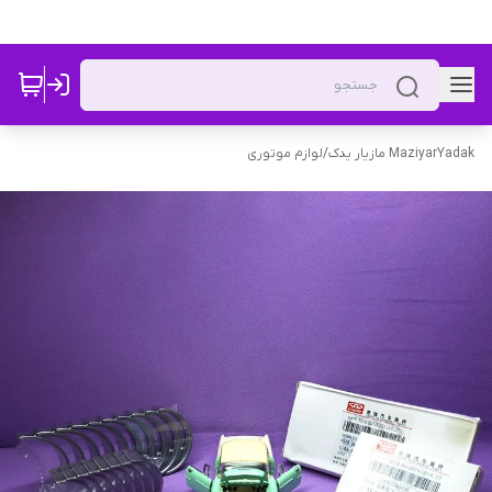
MaziyarYadak مازیار یدک
/
لوازم موتوری