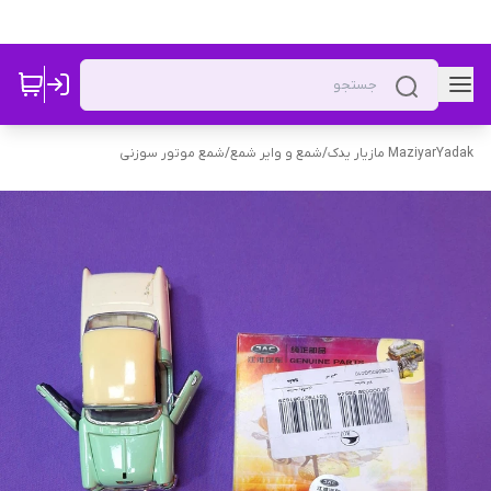
MaziyarYadak مازیار یدک
/
شمع و وایر شمع
/
شمع موتور سوزنی