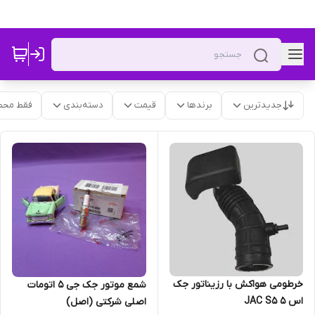
جدیدترین
برندها
قیمت
دسته‌بندی
فقط محص
خرطومی هواکش با رزیناتور جک
شمع موتور جک جی 5 اتومات
اس ۵ JAC S5
اصلی شرکتی (اصل)