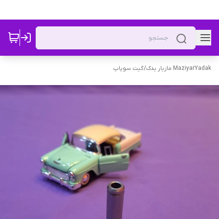
MaziyarYadak مازیار یدک
/
گیت سوپاپ