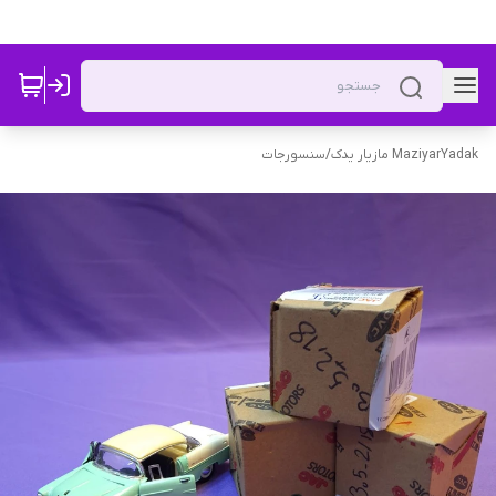
MaziyarYadak مازیار یدک
/
سنسورجات