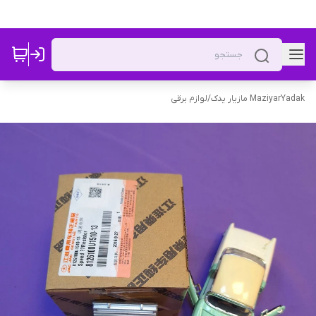
MaziyarYadak مازیار یدک
/
لوازم برقی