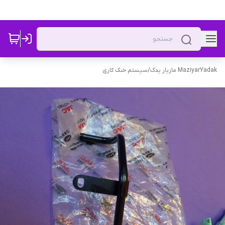
MaziyarYadak مازیار یدک
/
سیستم خنک کاری