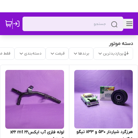
دسته موتور
پربازدیدترین
برندها
قیمت
دسته‌بندی
فقط م
هرزگرد شیاردار 530 و x33 تیگو
لوله فلزی آب ایکس۲۲ x22 mt