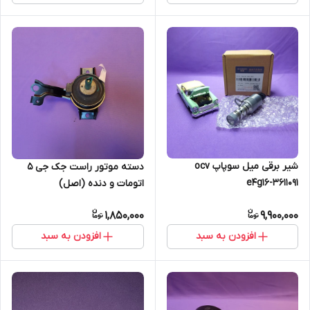
شیر برقی میل سوپاپ ocv
دسته موتور راست جک جی 5
e4g16-3611091
اتومات و دنده (اصل)
1,850,000
9,900,000
افزودن به سبد
افزودن به سبد