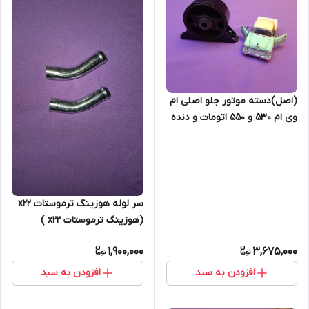
(اصل)دسته موتور جلو اصلی ام
وی ام 530 و 550 اتومات و دنده
ای
سر لوله هوزینگ ترموستات x22
(هوزینگ ترموستات x22 )
1,900,000
3,675,000
افزودن به سبد
افزودن به سبد