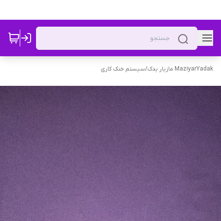
MaziyarYadak مازیار یدک
/
سیستم خنک کاری