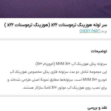
سر لوله هوزینگ ترموستات x22 (هوزینگ ترموستات x22 )
برند:
CHERY PART
توضیحات
سرلوله یدکی هوزینگ آب MVM X22 (ام‌وی‌ام X22)
این مجموعه شامل دو عدد سرلوله فلزی یدکی مخصوص هوزینگ آب
خودرو MVM X22 است. سرلوله‌ها مطابق نمونهٔ اصلی طراحی شده‌اند و
برای نصب روی هوزینگ آب موتور X22 کاملاً سازگار هستند.
ویژگی‌ها:
* مخصوص هوزینگ آب MVM X22
نقد و بررسی