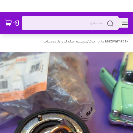
MaziyarYadak مازیار یدک
/
سیستم خنک کاری
/
ترموستات