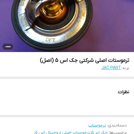
ترموستات اصلی شرکتی جک اس 5 (اصل)
برند:
JAC PART
نظرات
دسته‌بندی
:
ترموستات
برچسب‌ها :
جک اس5
،
ترموستات اصلی اروجینال اس 5
،