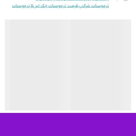
ترموستات شرکتی
،
قیمت ترموستات جک اس5
،
ترموستات