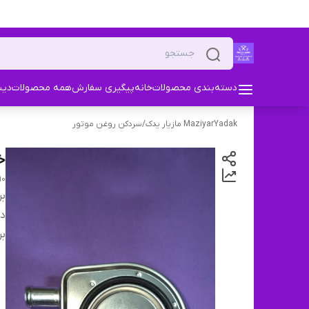
دسته‌بندی محصولات
خانه
پیگیری سفارش
همه محصولات
دیس
MaziyarYadak مازیار یدک
/
سردکن روغن موتور
خن
10
بر
دس
بر