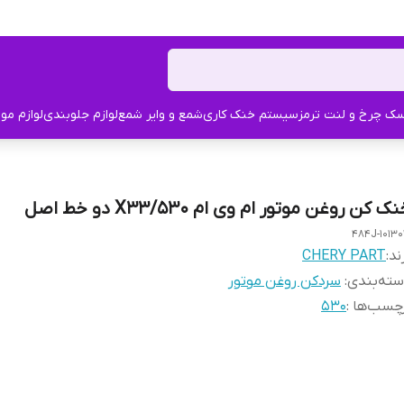
ک چرخ و لنت ترمز
سیستم خنک کاری
شمع و وایر شمع
لوازم جلوبندی
لوازم مو
ک کن روغن موتور ام وی ام X33/530 دو خط اصل
484J-10130
ند:
CHERY PART
ته‌بندی
:
سردکن روغن موتور
چسب‌ها :
530