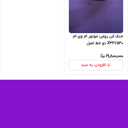
خنک کن روغن موتور ام وی ام
X33/530 دو خط اصل
19,800,000
افزودن به سبد