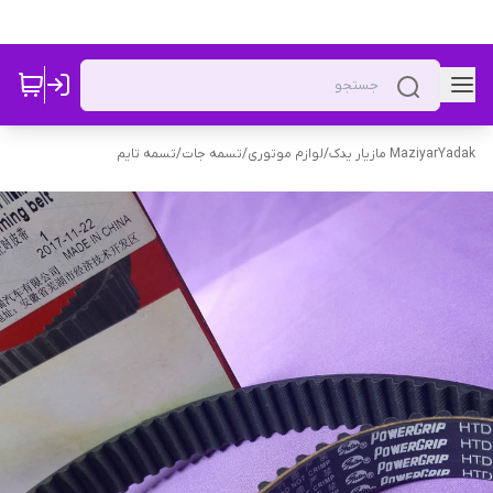
MaziyarYadak مازیار یدک
/
لوازم موتوری
/
تسمه جات
/
تسمه تایم