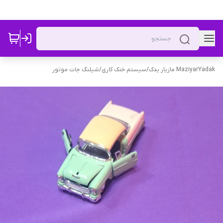
MaziyarYadak مازیار یدک
/
سیستم خنک کاری
/
شیلنگ جات موتور