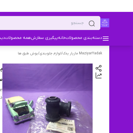
دسته‌بندی محصولات
خانه
پیگیری سفارش
همه محصولات
دیس
MaziyarYadak مازیار یدک
/
لوازم جلوبندی
/
بوش طبق ها
س
بر
دس