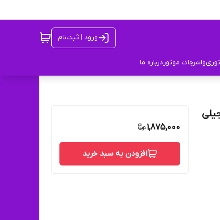
ورود | ثبت‌نام
توری
واشرجات موتور
درباره ما
د اصلی شرکتی X33 X33S تیگو 5 تیگو 7 جیلی
1,875,000
افزودن به سبد خرید