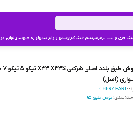
ک چرخ و لنت ترمز
سیستم خنک کاری
شمع و وایر شمع
لوازم جلوبندی
لوازم مو
بوش طبق بلن
واری (اصل)
ند:
CHERY PART
ته‌بندی
:
بوش طبق ها