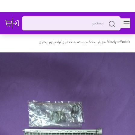
MaziyarYadak مازیار یدک
/
سیستم خنک کاری
/
رادیاتور بخاری