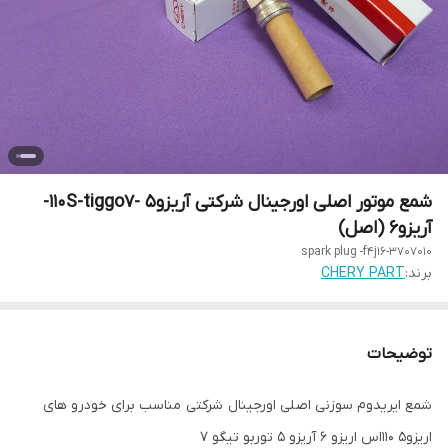
شمع موتور اصلی اورجینال شرکتی آریزو5 -110S-tiggo7-
آریزو6 (اصل)
spark plug -f4j16-3707010
برند:
CHERY PART
توضیحات
شمع ایریدوم سوزنی اصلی اورجینال شرکتی مناسب برای خودرو های
اریزو5 110اس اریزو 6 آریزو 5 توربو تیگو 7