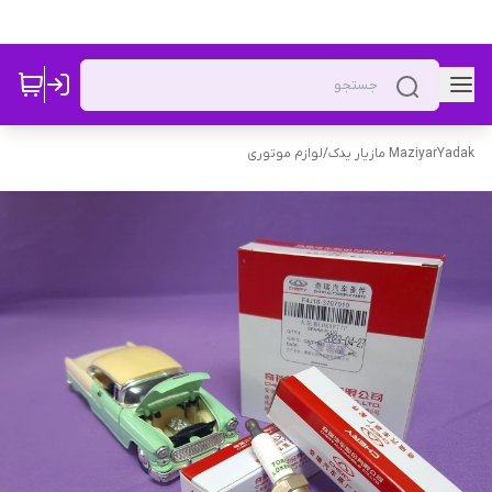
MaziyarYadak مازیار یدک
/
لوازم موتوری