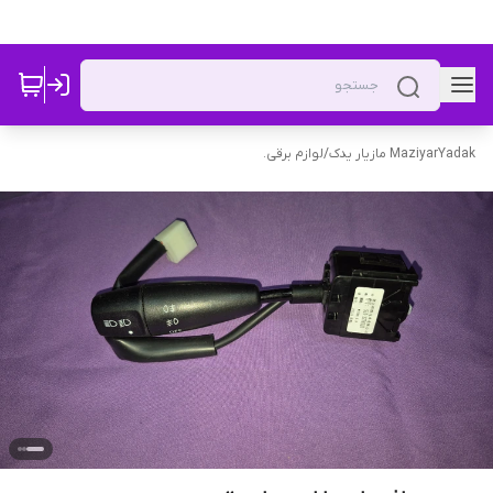
MaziyarYadak مازیار یدک
/
لوازم برقی.