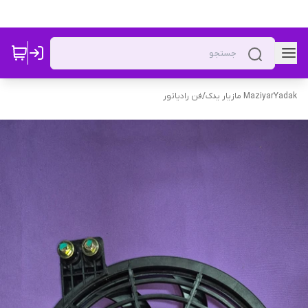
MaziyarYadak مازیار یدک
/
فن رادیاتور