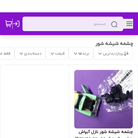
چشمه شیشه شور
پربازدیدترین
برندها
قیمت
دسته‌بندی
فقط م
چشمه شیشه شور نازل آبپاش