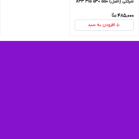
شرکتی (اصل) 550 530 315 X33
جیلی
485,000
افزودن به سبد