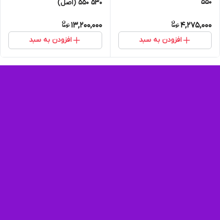
550
530 550 (اصل)
13,200,000
4,275,000
افزودن به سبد
افزودن به سبد