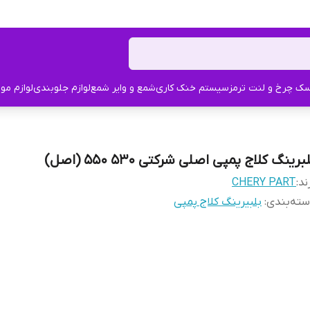
ک چرخ و لنت ترمز
سیستم خنک کاری
شمع و وایر شمع
لوازم جلوبندی
لوازم مو
برینگ کلاج پمپی اصلی شرکتی 530 550 (اصل)
ند:
CHERY PART
ته‌بندی
:
بلبیرینگ کلاج پمپی