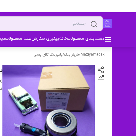
دسته‌بندی محصولات
خانه
پیگیری سفارش
همه محصولات
دیس
MaziyarYadak مازیار یدک
/
بلبیرینگ کلاج پمپی
بل
بر
دس