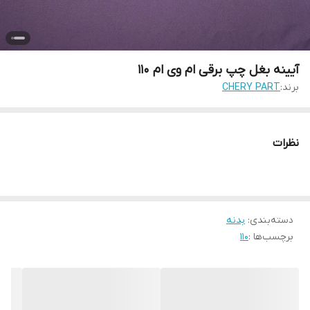
آیینه بغل چپ برقی ام وی ام 110
برند:
CHERY PART
نظرات
دسته‌بندی
:
بدنه
برچسب‌ها :
110