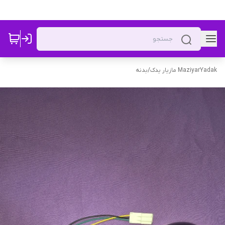
MaziyarYadak مازیار یدک
/
بدنه