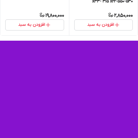
530-550-x33- 315 x22
19,800,000
2,850,000
افزودن به سبد
افزودن به سبد