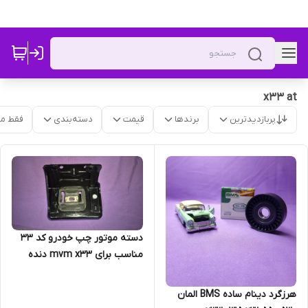
x33 at
پربازدیدترین
برندها
قیمت
دسته‌بندی
فقط م
دسته موتور چپ خودرو کد 33
مناسب برای mvm x33 دنده
اتوماتیک اصلی شرکتی
هرزگرد دینام ساده BMS المان