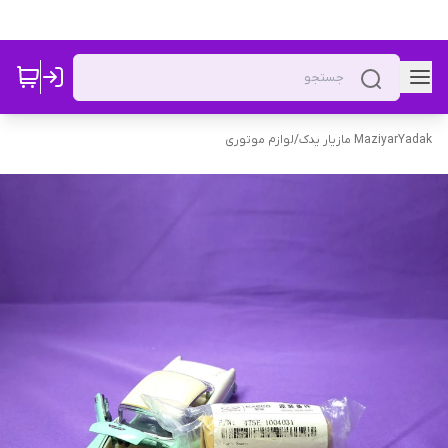
MaziyarYadak مازیار یدک
/
لوازم موتوری