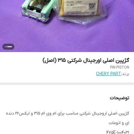
گژپین اصلی اورجینال شرکتی 315 (اصل)
PIN PISTON
برند:
CHERY PART
توضیحات
گژپین اصلی اروجینال شرکتی مناسب برای ام وی ام 315 و ایکس22 دنده
ای و اتومات
475E-1004031