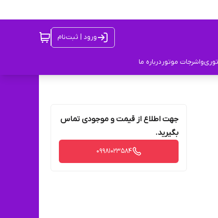
ورود | ثبت‌نام
توری
واشرجات موتور
درباره ما
جهت اطلاع از قیمت و موجودی تماس
بگیرید.
09981023584