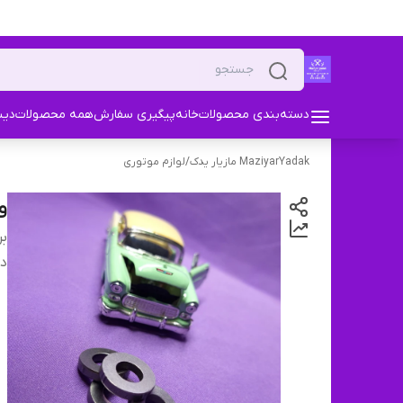
دسته‌بندی محصولات
خانه
پیگیری سفارش
همه محصولات
دیس
MaziyarYadak مازیار یدک
/
لوازم موتوری
و
بر
دس