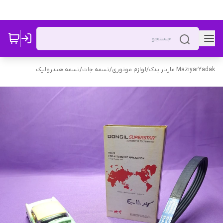
MaziyarYadak مازیار یدک
/
لوازم موتوری
/
تسمه جات
/
تسمه هیدرولیک