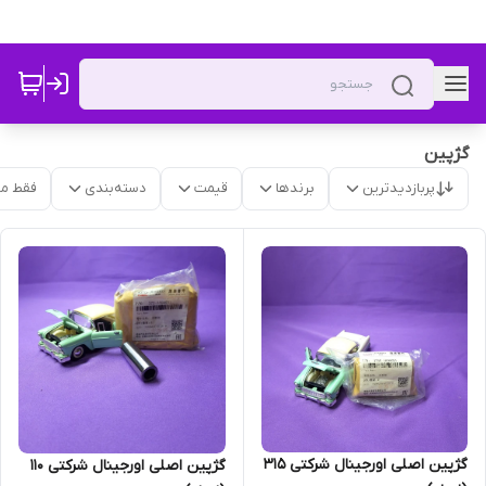
گژپین
پربازدیدترین
برندها
قیمت
دسته‌بندی
فقط م
گژپین اصلی اورجینال شرکتی 315
گژپین اصلی اورجینال شرکتی 110