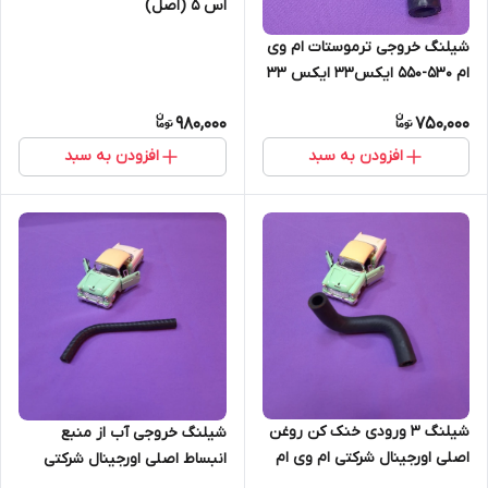
اس 5 (اصل)
شیلنگ خروجی ترموستات ام وی
ام 530-550 ایکس33 ایکس 33
نیو (اصل)
980,000
750,000
افزودن به سبد
افزودن به سبد
شیلنگ 3 ورودی خنک کن روغن
شیلنگ خروجی آب از منبع
اصلی اورجینال شرکتی ام وی ام
انبساط اصلی اورجینال شرکتی
530 A21-1303619 (اصل)
530 550 ایکس 33 ایکس 33