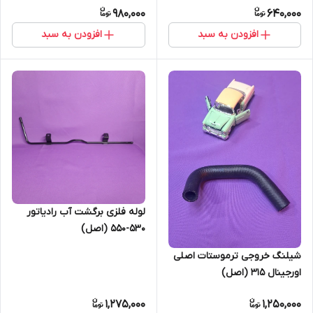
980,000
640,000
نیو (اصل)
افزودن به سبد
افزودن به سبد
لوله فلزی برگشت آب رادیاتور
530-550 (اصل)
شیلنگ خروجی ترموستات اصلی
اورجینال 315 (اصل)
1,275,000
1,250,000