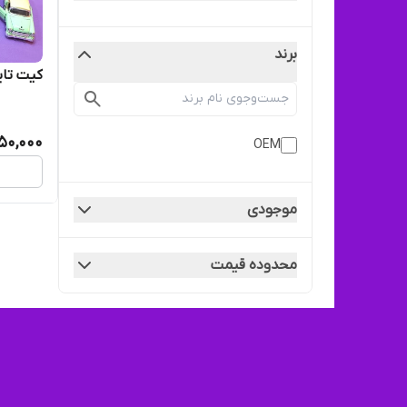
برند
کیت تایم
50,000
OEM
موجودی
محدوده قیمت