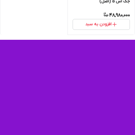
جک اس 5 (اصل)
48,980,000
افزودن به سبد