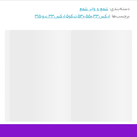
دسته‌بندی
:
شمع و وایر شمع
برچسب‌ها :
ایکس33
،
550
،
530
،
تیگو5
،
ایکس33 نیو
،
315