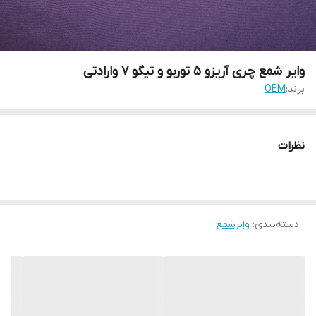
وایر شمع چری آریزو 5 توربو و تیگو 7 وارادتی
برند:
OEM
نظرات
دسته‌بندی
:
وایرشمع