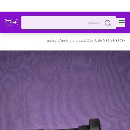
MaziyarYadak مازیار یدک
/
شمع و وایر شمع
/
وایرشمع