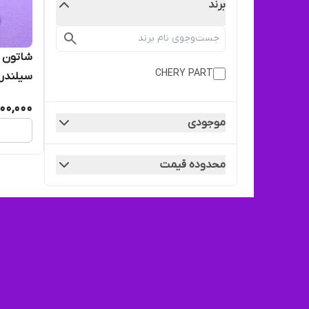
برند
CHERY PART
سیلندر-
800,000
موجودی
محدوده قیمت