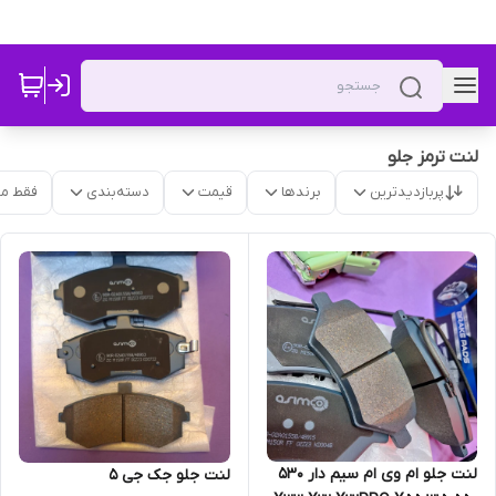
لنت ترمز جلو
پربازدیدترین
برندها
قیمت
دسته‌بندی
فقط م
لنت جلو ام وی ام سیم دار 530
لنت جلو جک جی 5