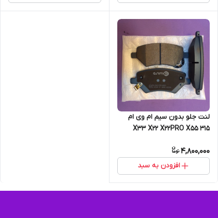
لنت جلو بدون سیم ام وی ام
X33 X22 X22PRO X55 315
ازیرو5 آریزو6
4,800,000
افزودن به سبد